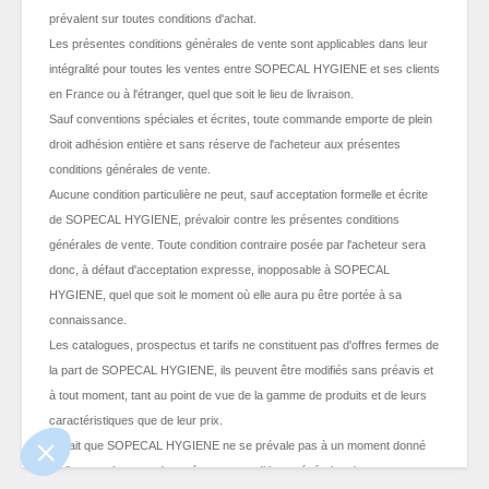
prévalent sur toutes conditions d'achat.
Les présentes conditions générales de vente sont applicables dans leur
intégralité pour toutes les ventes entre SOPECAL HYGIENE et ses clients
en France ou à l'étranger, quel que soit le lieu de livraison.
Sauf conventions spéciales et écrites, toute commande emporte de plein
droit adhésion entière et sans réserve de l'acheteur aux présentes
conditions générales de vente.
Aucune condition particulière ne peut, sauf acceptation formelle et écrite
de SOPECAL HYGIENE, prévaloir contre les présentes conditions
générales de vente. Toute condition contraire posée par l'acheteur sera
donc, à défaut d'acceptation expresse, inopposable à SOPECAL
HYGIENE, quel que soit le moment où elle aura pu être portée à sa
ue le contenu de ce site vous intéresse
connaissance.
mais on aimerait bien vous accompagner
Les catalogues, prospectus et tarifs ne constituent pas d'offres fermes de
la part de SOPECAL HYGIENE, ils peuvent être modifiés sans préavis et
ialité
à tout moment, tant au point de vue de la gamme de produits et de leurs
caractéristiques que de leur prix.
nts certifiés par
Le fait que SOPECAL HYGIENE ne se prévale pas à un moment donné
Je choisis
OK pour moi
de l'une quelconque des présentes conditions générales de vente ne peut