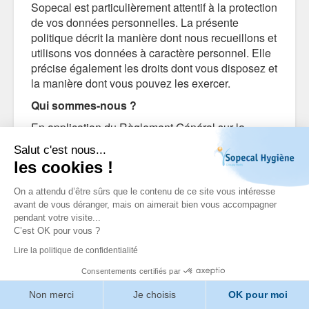
Sopecal est particulièrement attentif à la protection
de vos données personnelles. La présente
politique décrit la manière dont nous recueillons et
utilisons vos données à caractère personnel. Elle
précise également les droits dont vous disposez et
la manière dont vous pouvez les exercer.
Qui sommes-nous ?
En application du Règlement Général sur la
Protection des Données, Sopecal est le
Salut c'est nous...
responsable du traitement des données. Cela
les cookies !
signifie que Sopecal détermine quelles données
sont collectées, comment ces données vont être
On a attendu d’être sûrs que le contenu de ce site vous intéresse
utilisées et protégées. L’adresse de notre siège
avant de vous déranger, mais on aimerait bien vous accompagner
social est 840 Rue de la Ferme Carboué, 40000
pendant votre visite...
C’est OK pour vous ?
MONT DE MARSAN.
Lire la politique de confidentialité
Si vous avez des questions sur la manière dont
nous traitons les données à caractère personnel
Consentements certifiés par
ou si vous souhaitez exercer vos droits en tant que
Non merci
Je choisis
OK pour moi
personne concernée, veuillez nous envoyer un