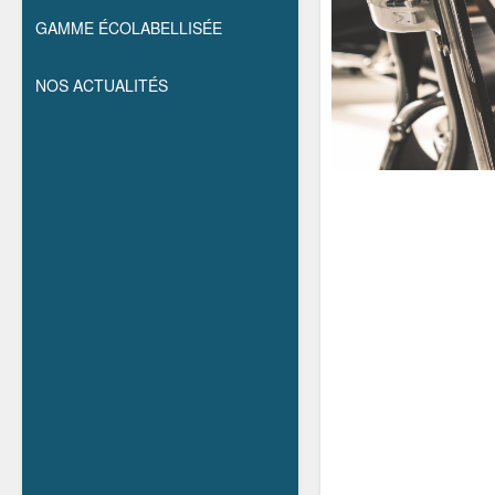
GAMME ÉCOLABELLISÉE
NOS ACTUALITÉS
Salut c'est nous...
les cookies !
On a attendu d’être sûrs que le contenu de ce site vous intéresse
avant de vous déranger, mais on aimerait bien vous
accompagner pendant votre visite...
C’est OK pour vous ?
Lire la politique de confidentialité
Consentements certifiés par