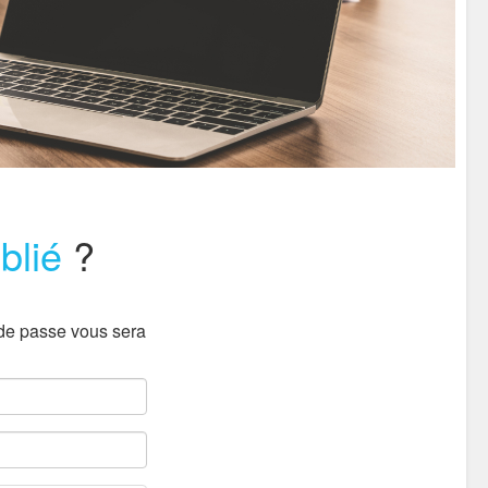
blié
?
 de passe vous sera