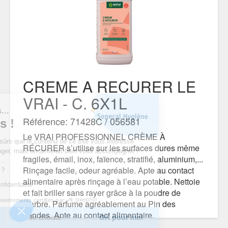
CREME A RECURER LE
VRAI - C. 6X1L
t nous...
Référence: 71428C / 056581
okies !
Le VRAI PROFESSIONNEL CRÈME À
 d’être sûrs que le contenu de ce site vous intéresse
RÉCURER s’utilise sur les surfaces dures même
us déranger, mais on aimerait bien vous accompagner
fragiles, émail, inox, faïence, stratifié, aluminium,...
e visite...
Rinçage facile, odeur agréable. Apte au contact
ur vous ?
alimentaire après rinçage à l’eau potable. Nettoie
que de confidentialité
et fait briller sans rayer grâce à la poudre de
Consentements certifiés par
marbre. Parfume agréablement au Pin des
Landes. Apte au contact alimentaire.
rci
Je choisis
OK pour moi