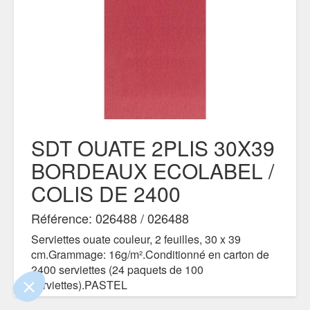
SDT OUATE 2PLIS 30X39
BORDEAUX ECOLABEL /
COLIS DE 2400
ue le contenu de ce site vous intéresse
mais on aimerait bien vous accompagner
Référence: 026488 / 026488
Serviettes ouate couleur, 2 feuilles, 30 x 39
ialité
cm.Grammage: 16g/m².Conditionné en carton de
2400 serviettes (24 paquets de 100
nts certifiés par
serviettes).PASTEL
Je choisis
OK pour moi