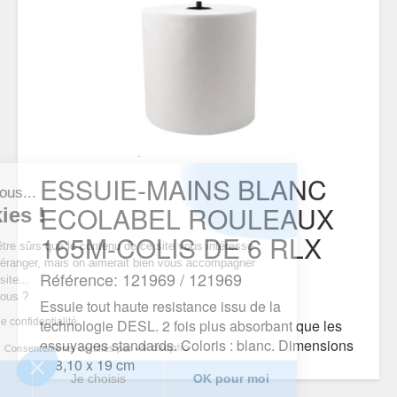
ESSUIE-MAINS BLANC
'est nous...
ECOLABEL ROULEAUX
cookies !
165M-COLIS DE 6 RLX
endu d’être sûrs que le contenu de ce site vous intéresse
 vous déranger, mais on aimerait bien vous accompagner
Référence: 121969 / 121969
otre visite...
 pour vous ?
Essuie tout haute resistance issu de la
litique de confidentialité
technologie DESL. 2 fois plus absorbant que les
essuyages standards. Coloris : blanc. Dimensions
Consentements certifiés par
: 18,10 x 19 cm
merci
Je choisis
OK pour moi