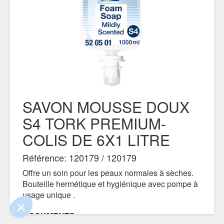
SAVON MOUSSE DOUX
S4 TORK PREMIUM-
COLIS DE 6X1 LITRE
ue le contenu de ce site vous intéresse
mais on aimerait bien vous accompagner
Référence: 120179 / 120179
Offre un soin pour les peaux normales à sèches.
ialité
Bouteille hermétique et hygiénique avec pompe à
usage unique .
nts certifiés par
Je choisis
OK pour moi
DOCUMENTS