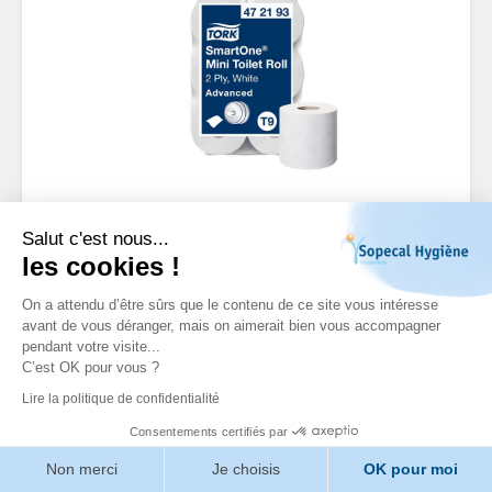
PAPIER TOILETTE
Salut c'est nous...
SMARTONE MINI 620F
les cookies !
2P BLC SS MANDRIN C-
On a attendu d’être sûrs que le contenu de ce site vous intéresse
avant de vous déranger, mais on aimerait bien vous accompagner
12RLX
pendant votre visite...
C’est OK pour vous ?
Référence: 504861 / 504861
Lire la politique de confidentialité
Distribution moderne et efficace adapté aux
Consentements certifiés par
sanitaires exigeants et faiblement fréquentés.
Distribution feuille à feuille. Dimensions : 111,6m x
Non merci
Je choisis
OK pour moi
13,4cm.