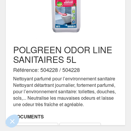
POLGREEN ODOR LINE
SANITAIRES 5L
Référence: 504228 / 504228
Nettoyant parfumé pour l’environnement sanitaire
e contenu de ce site vous intéresse
Nettoyant détartrant journalier, fortement parfumé,
on aimerait bien vous accompagner
pour l’environnement sanitaire: toilettes, douches,
sols,... Neutralise les mauvaises odeurs et laisse
une odeur très fraîche et agréable.
ertifiés par
DOCUMENTS
FICHE TECHNIQUE
FICHE SÉCURITÉ