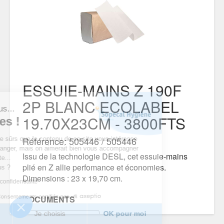
ESSUIE-MAINS Z 190F
2P BLANC ECOLABEL
est nous...
19.70X23CM - 3800FTS
ookies !
Référence: 505446 / 505446
du d’être sûrs que le contenu de ce site vous intéresse
ous déranger, mais on aimerait bien vous accompagner
Issu de la technologie DESL, cet essuie-mains
tre visite...
plié en Z allie perfomance et économies.
pour vous ?
Dimensions : 23 x 19,70 cm.
tique de confidentialité
Consentements certifiés par
DOCUMENTS
erci
Je choisis
OK pour moi
FICHE TECHNIQUE