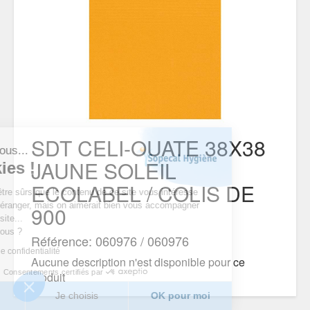
SDT CELI-OUATE 38X38
'est nous...
JAUNE SOLEIL
cookies !
ECOLABEL / COLIS DE
endu d’être sûrs que le contenu de ce site vous intéresse
 vous déranger, mais on aimerait bien vous accompagner
900
otre visite...
 pour vous ?
Référence: 060976 / 060976
litique de confidentialité
Aucune description n'est disponible pour ce
Consentements certifiés par
produit
merci
Je choisis
OK pour moi
DOCUMENTS