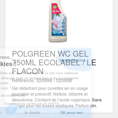
POLGREEN WC GEL
c'est nous...
750ML ECOLABEL / LE
 cookies !
FLACON
tendu d’être sûrs que le contenu de ce site vous intéresse
e vous déranger, mais on aimerait bien vous accompagner
Référence: 520998 / 520998
 votre visite...
Gel détartrant pour cuvettes wc en usage
OK pour vous ?
journalier et préventif. Nettoie, détartre et
politique de confidentialité
désodorise. Contient de l’acide organique. Sans
Consentements certifiés par
danger pour les fosses septiques. Parfum pin.
n merci
Je choisis
OK pour moi
DOCUMENTS