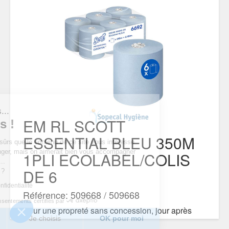
est nous...
EM RL SCOTT
ookies !
ESSENTIAL BLEU 350M
du d’être sûrs que le contenu de ce site vous intéresse
ous déranger, mais on aimerait bien vous accompagner
1PLI ECOLABEL/COLIS
tre visite...
DE 6
pour vous ?
tique de confidentialité
Référence: 509668 / 509668
Consentements certifiés par
Pour une propreté sans concession, jour après
erci
Je choisis
OK pour moi
jour, notre essuie-mains vous assure une