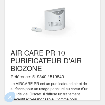
AIR CARE PR 10
!
PURIFICATEUR D'AIR
BIOZONE
 que le contenu de ce site vous intéresse
, mais on aimerait bien vous accompagner
Référence: 519840 / 519840
Le AIRCARE PR est un purificateur d’air et de
ntialité
surfaces pour un usage ponctuel au coeur d’un
ements certifiés par
lieu de vie. Discret, il diffuse un traitement
préventif éco-responsable. Comme pour
Je choisis
OK pour moi
l’ensemble des produits de la gamme, aucun