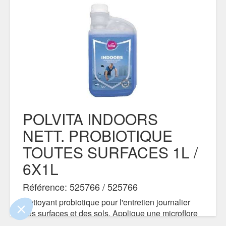
POLVITA INDOORS
NETT. PROBIOTIQUE
 le contenu de ce site vous intéresse
TOUTES SURFACES 1L /
s on aimerait bien vous accompagner
6X1L
ité
Référence: 525766 / 525766
s certifiés par
Nettoyant probiotique pour l'entretien journalier
des surfaces et des sols. Applique une microflore
Je choisis
OK pour moi
naturelle protectrice sur les surfaces et lutte