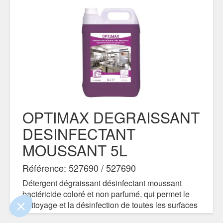
OPTIMAX DEGRAISSANT
DESINFECTANT
ue le contenu de ce site vous intéresse
MOUSSANT 5L
mais on aimerait bien vous accompagner
Référence: 527690 / 527690
ialité
Détergent dégraissant désinfectant moussant
bactéricide coloré et non parfumé, qui permet le
nts certifiés par
nettoyage et la désinfection de toutes les surfaces
Je choisis
OK pour moi
en milieu alimentaire en une seule et même