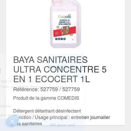
BAYA SANITAIRES
ous...
ULTRA CONCENTRE 5
ies !
EN 1 ECOCERT 1L
être sûrs que le contenu de ce site vous intéresse
éranger, mais on aimerait bien vous accompagner
Référence: 527759 / 527759
site...
Produit de la gamme COMEDIS
vous ?
de confidentialité
Détergent détartrant désinfectant
Consentements certifiés par
Fonction / Usage principal : entretien journalier
des sanitaires
Je choisis
OK pour moi
Domaines d’application : adapté pour tous