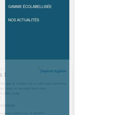
GAMME ÉCOLABELLISÉE
NOS ACTUALITÉS
Salut c'est nous...
les cookies !
On a attendu d’être sûrs que le contenu de ce site vous intéresse
avant de vous déranger, mais on aimerait bien vous
accompagner pendant votre visite...
C’est OK pour vous ?
Lire la politique de confidentialité
Consentements certifiés par