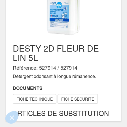
DESTY 2D FLEUR DE
LIN 5L
Référence: 527914 / 527914
Détergent odorisant à longue rémanence.
e contenu de ce site vous intéresse
on aimerait bien vous accompagner
DOCUMENTS
FICHE TECHNIQUE
FICHE SÉCURITÉ
ARTICLES DE SUBSTITUTION
ertifiés par