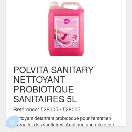
POLVITA SANITARY
NETTOYANT
 le contenu de ce site vous intéresse
PROBIOTIQUE
s on aimerait bien vous accompagner
SANITAIRES 5L
ité
Référence: 528005 / 528005
s certifiés par
Nettoyant détartrant probiotique pour l'entretien
journalier des sanitaires. Applique une microflore
Je choisis
OK pour moi
naturelle protectrice sur les surfaces et lutte