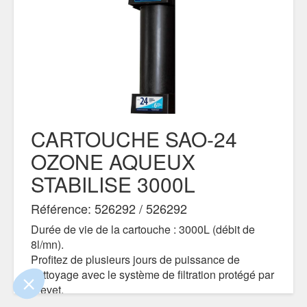
CARTOUCHE SAO-24
OZONE AQUEUX
STABILISE 3000L
e contenu de ce site vous intéresse
on aimerait bien vous accompagner
Référence: 526292 / 526292
Durée de vie de la cartouche : 3000L (débit de
8l/mn).
Profitez de plusieurs jours de puissance de
ertifiés par
nettoyage avec le système de filtration protégé par
brevet.
L’eau froide pénètre dans la cartouche, où les