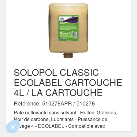
SOLOPOL CLASSIC
ECOLABEL CARTOUCHE
ue le contenu de ce site vous intéresse
4L / LA CARTOUCHE
mais on aimerait bien vous accompagner
Référence: 510276APR / 510276
ialité
Pâte nettoyante sans solvant - Huiles, Graisses,
Noir de carbone, Lubrifiants - Puissance de
nts certifiés par
Lavage 4 - ECOLABEL - Compatible avec
Je choisis
OK pour moi
appareil/ consommable HVY4LDRSTH