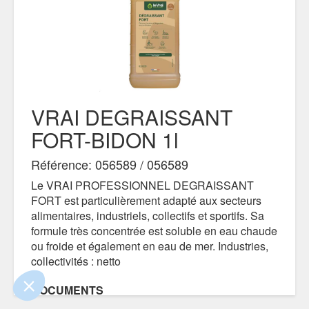
VRAI DEGRAISSANT
FORT-BIDON 1l
Référence: 056589 / 056589
Le VRAI PROFESSIONNEL DEGRAISSANT
e contenu de ce site vous intéresse
FORT est particulièrement adapté aux secteurs
on aimerait bien vous accompagner
alimentaires, industriels, collectifs et sportifs. Sa
formule très concentrée est soluble en eau chaude
ou froide et également en eau de mer. Industries,
collectivités : netto
ertifiés par
DOCUMENTS