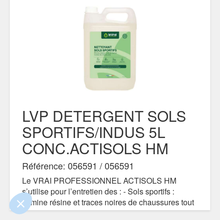
LVP DETERGENT SOLS
SPORTIFS/INDUS 5L
e contenu de ce site vous intéresse
CONC.ACTISOLS HM
on aimerait bien vous accompagner
Référence: 056591 / 056591
Le VRAI PROFESSIONNEL ACTISOLS HM
s’utilise pour l’entretien des : - Sols sportifs :
ertifiés par
élimine résine et traces noires de chaussures tout
en préservant les marquages au sol et les