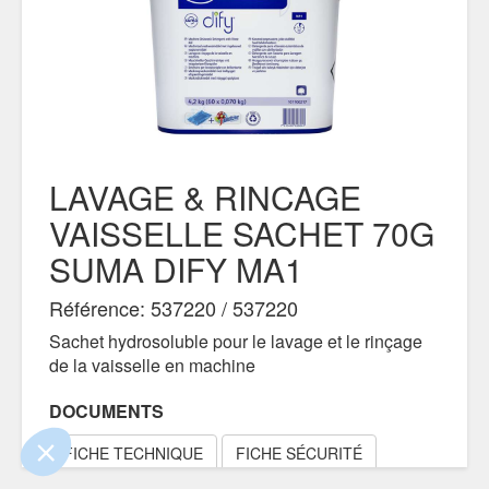
LAVAGE & RINCAGE
VAISSELLE SACHET 70G
SUMA DIFY MA1
Référence: 537220 / 537220
 le contenu de ce site vous intéresse
s on aimerait bien vous accompagner
Sachet hydrosoluble pour le lavage et le rinçage
de la vaisselle en machine
ité
DOCUMENTS
s certifiés par
FICHE TECHNIQUE
FICHE SÉCURITÉ
Je choisis
OK pour moi