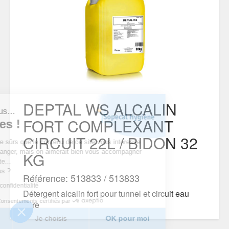
DEPTAL WS ALCALIN
est nous...
FORT COMPLEXANT
ookies !
CIRCUIT 22L / BIDON 32
du d’être sûrs que le contenu de ce site vous intéresse
ous déranger, mais on aimerait bien vous accompagner
KG
tre visite...
pour vous ?
Référence: 513833 / 513833
tique de confidentialité
Détergent alcalin fort pour tunnel et circuit eau
Consentements certifiés par
dure
erci
Je choisis
OK pour moi
DOCUMENTS