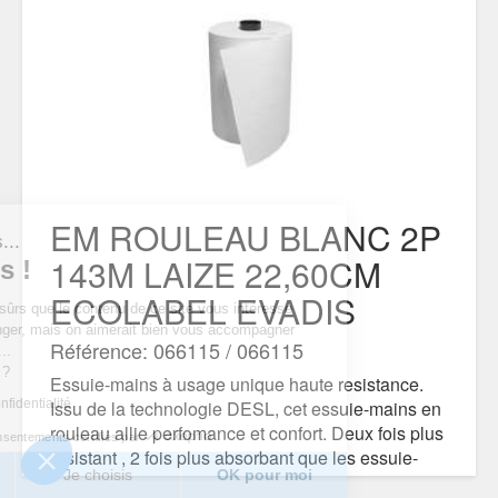
EM ROULEAU BLANC 2P
t nous...
143M LAIZE 22,60CM
okies !
ECOLABEL EVADIS
 d’être sûrs que le contenu de ce site vous intéresse
us déranger, mais on aimerait bien vous accompagner
Référence: 066115 / 066115
e visite...
ur vous ?
Essuie-mains à usage unique haute resistance.
que de confidentialité
Issu de la technologie DESL, cet essuie-mains en
rouleau allie perfomance et confort. Deux fois plus
Consentements certifiés par
résistant , 2 fois plus absorbant que les essuie-
rci
Je choisis
OK pour moi
mains standards. Laize 23,3cm