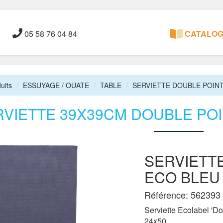
05 58 76 04 84
CATALOGU
uits
ESSUYAGE / OUATE
TABLE
SERVIETTE DOUBLE POIN
RVIETTE 39X39CM DOUBLE PO
SERVIETT
ECO BLEU
Référence: 562393 
Serviette Ecolabel 'D
24x50