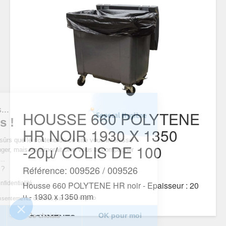
t nous...
HOUSSE 660 POLYTENE
okies !
HR NOIR 1930 X 1350
 d’être sûrs que le contenu de ce site vous intéresse
-20µ/ COLIS DE 100
us déranger, mais on aimerait bien vous accompagner
e visite...
Référence: 009526 / 009526
ur vous ?
que de confidentialité
Housse 660 POLYTENE HR noir - Epaisseur : 20
µ - 1930 x 1350 mm
Consentements certifiés par
rci
Je choisis
OK pour moi
DOCUMENTS