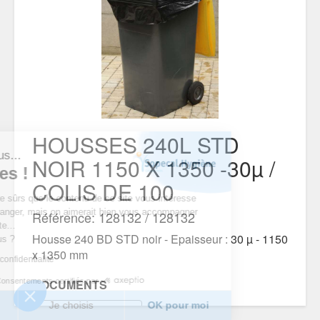
HOUSSES 240L STD
t nous...
NOIR 1150 X 1350 -30µ /
okies !
COLIS DE 100
 d’être sûrs que le contenu de ce site vous intéresse
us déranger, mais on aimerait bien vous accompagner
Référence: 128132 / 128132
e visite...
Housse 240 BD STD noir - Epaisseur : 30 µ - 1150
ur vous ?
x 1350 mm
que de confidentialité
Consentements certifiés par
DOCUMENTS
rci
Je choisis
OK pour moi
FICHE TECHNIQUE