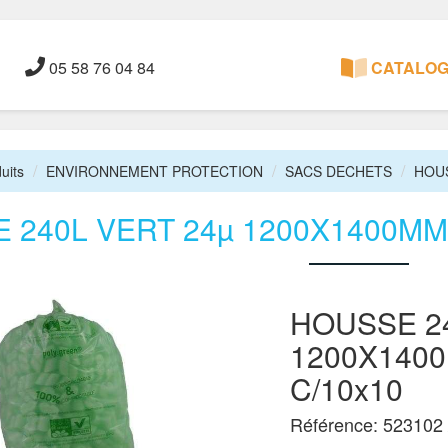
05 58 76 04 84
CATALOGU
uits
ENVIRONNEMENT PROTECTION
SACS DECHETS
HOU
 240L VERT 24µ 1200X1400MM
HOUSSE 24
1200X140
C/10x10
Référence: 523102 