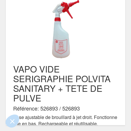
VAPO VIDE
SERIGRAPHIE POLVITA
e contenu de ce site vous intéresse
SANITARY + TETE DE
on aimerait bien vous accompagner
PULVE
Référence: 526893 / 526893
ertifiés par
Base ajustable de brouillard à jet droit. Fonctionne
tête en bas. Rechargeable et réutilisable.