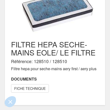
FILTRE HEPA SECHE-
MAINS EOLE/ LE FILTRE
Référence: 128510 / 128510
Filtre hepa pour seche-mains aery first / aery plus
e contenu de ce site vous intéresse
on aimerait bien vous accompagner
DOCUMENTS
FICHE TECHNIQUE
ertifiés par