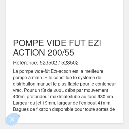
POMPE VIDE FUT EZI
ACTION 200/55
Référence: 523502 / 523502
!
La pompe vide-fût Ezi-action est la meilleure
pompe à main. Elle constitue le système de
 que le contenu de ce site vous intéresse
distribution manuel le plus fiable pour le conteneur
, mais on aimerait bien vous accompagner
vrac. Pour un fût de 200L débit par mouvement
400ml profondeur maximale/tube au fond 930mm.
Largeur du jet 19mm, largeur de l'embout 41mm.
ntialité
Bagues de fixation disponible pour toute sortes de
ements certifiés par
fûts.
Je choisis
OK pour moi