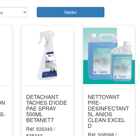
Valider
DETACHANT
NETTOYANT
ON
TACHES D'IODE
PRE-
PAE SPRAY
DESINFECTANT
S-
500ML
5L ANIOS
BETANETT
CLEAN EXCEL
D
Réf. 535343 /
Réf. 508588 /
535343