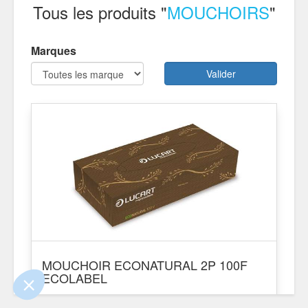
Tous les produits "
MOUCHOIRS
"
Marques
Valider
e contenu de ce site vous intéresse
on aimerait bien vous accompagner
MOUCHOIR ECONATURAL 2P 100F
ertifiés par
ECOLABEL
Réf. 511372 / 511372