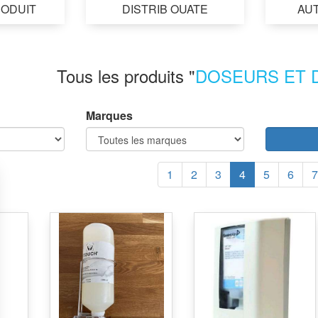
ODUIT
DISTRIB OUATE
AUT
Tous les produits "
DOSEURS ET 
Marques
1
2
3
4
5
6
7